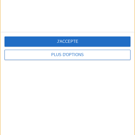
NOS ADRESSES CHOUCHOUTES POUR UNE VIRÉE À DEAUVILLE-TROUVILLE
J'ACCEPTE
PLUS D'OPTIONS
LES NOUVEAUX Q.G. STREET FOOD QUI FONT SALIVER PARIS