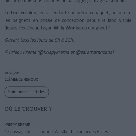
plétor de boissons chaudes au packaging vintage à souhait.
Le truc en plus :
en attendant son précieux paquet, on admire
les beignets en phase de conception depuis le labo visible
depuis l’extérieur, façon
Willy Wonka
du doughnut !
Ouvert tous les jours de 8h à 22h.
© Krispy Kreme (@krispykreme et @saramaranzana)
écrit par
CLÉMENCE RENOUX
Voir tous ses articles
OÙ LE TROUVER ?
KRISPY KREME
12 passage de la Canopée, Westfield – Forum des Halles