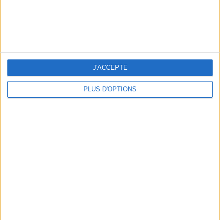
OUR FAVORITE SPOTS FOR A GETAWAY TO DEAUVILLE-TROUVILLE
J'ACCEPTE
PLUS D'OPTIONS
THE HOTTEST NEW STREET FOOD SPOTS IN PARIS