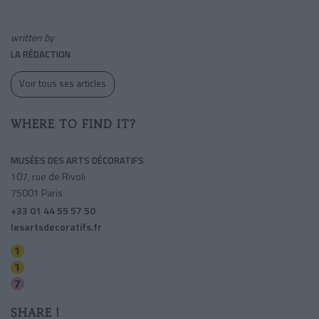
written by
LA RÉDACTION
Voir tous ses articles
WHERE TO FIND IT?
MUSÉES DES ARTS DÉCORATIFS
107, rue de Rivoli
75001 Paris
+33 01 44 55 57 50
lesartsdecoratifs.fr
Tuileries
Palais-royal (musee Du Louvre)
Palais-royal (musee Du Louvre)
SHARE !