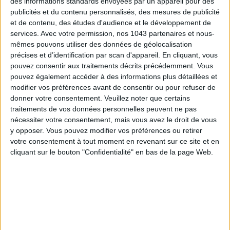
des informations standards envoyées par un appareil pour des
publicités et du contenu personnalisés, des mesures de publicité
et de contenu, des études d'audience et le développement de
services.
Avec votre permission, nos 1043 partenaires et nous-
ÉLYSÉE - ÉTOILE: CHIC ADDRESSES TO REMEMBER
mêmes pouvons utiliser des données de géolocalisation
précises et d’identification par scan d'appareil. En cliquant, vous
pouvez consentir aux traitements décrits précédemment. Vous
pouvez également accéder à des informations plus détaillées et
modifier vos préférences avant de consentir ou pour refuser de
donner votre consentement.
Veuillez noter que certains
traitements de vos données personnelles peuvent ne pas
nécessiter votre consentement, mais vous avez le droit de vous
y opposer. Vous pouvez modifier vos préférences ou retirer
votre consentement à tout moment en revenant sur ce site et en
cliquant sur le bouton "Confidentialité" en bas de la page Web.
SUMMER JEWELRY THAT CAPTURES THE SEASON