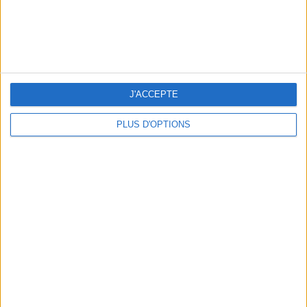
THE BEST COLD DRINKS TO GRAB IN PARIS
J'ACCEPTE
PLUS D'OPTIONS
THE PRETTIEST OUTDOOR POOLS IN PARIS