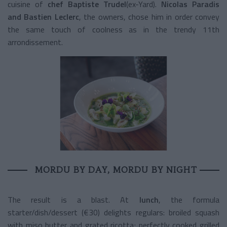
cuisine of
chef Baptiste Trudel
(ex-Yard).
Nicolas Paradis
and Bastien Leclerc
, the owners, chose him in order convey
the same touch of coolness as in the trendy 11th
arrondissement.
MORDU BY DAY, MORDU BY NIGHT
The result is a blast. At
lunch
, the formula
starter/dish/dessert (€30) delights regulars: broiled squash
with miso butter and grated ricotta; perfectly cooked grilled