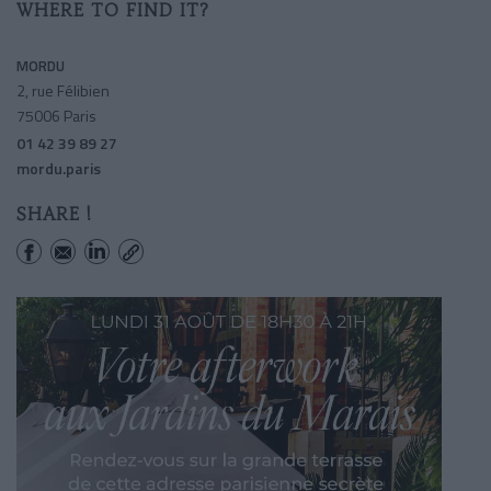
WHERE TO FIND IT?
MORDU
2, rue Félibien
75006 Paris
01 42 39 89 27
mordu.paris
SHARE !