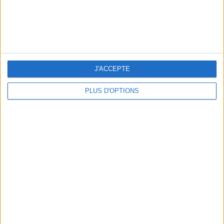
WHERE TO HAVE A DRINK BY THE SEINE?
J'ACCEPTE
PLUS D'OPTIONS
THE BEST SOUTHERN RESTAURANTS IN PARIS