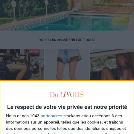
DO YOU KNOW AIRBNB FOR POOLS?
Le respect de votre vie privée est notre priorité
Nous et nos 1043
partenaires
stockons et/ou accédons à des
THE SUMMER’S HOTTEST SNEAKERS
informations sur un appareil, telles que les cookies, et traitons
des données personnelles telles que des identifiants uniques et