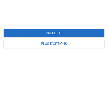
J'ACCEPTE
PLUS D'OPTIONS
LES MEILLEURS APÉROS LES PIEDS DANS L’EAU