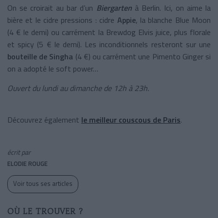
On se croirait au bar d’un
Biergarten
à Berlin. Ici, on aime la
bière et le cidre pressions : cidre
Appie
, la blanche Blue Moon
(4 € le demi) ou carrément la Brewdog Elvis juice, plus florale
et spicy (5 € le demi). Les inconditionnels resteront sur une
bouteille de Singha
(4 €) ou carrément une Pimento Ginger si
on a adopté le soft power…
Ouvert du lundi au dimanche de 12h à 23h.
Découvrez également
le meilleur couscous de Paris
.
écrit par
ELODIE ROUGE
Voir tous ses articles
OÙ LE TROUVER ?