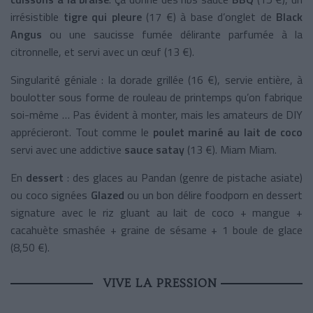
irrésistible
tigre qui pleure
(17 €) à base d’onglet de
Black
Angus
ou une saucisse fumée délirante parfumée à la
citronnelle, et servi avec un œuf (13 €).
Singularité géniale : la dorade grillée (16 €), servie entière, à
boulotter sous forme de rouleau de printemps qu’on fabrique
soi-même … Pas évident à monter, mais les amateurs de DIY
apprécieront. Tout comme le
poulet mariné au lait de coco
servi avec une addictive
sauce satay
(13 €). Miam Miam.
En
dessert
: des glaces au Pandan (genre de pistache asiate)
ou coco signées
Glazed
ou un bon délire foodporn en dessert
signature avec le riz gluant au lait de coco + mangue +
cacahuète smashée + graine de sésame + 1 boule de glace
(8,50 €).
VIVE LA PRESSION