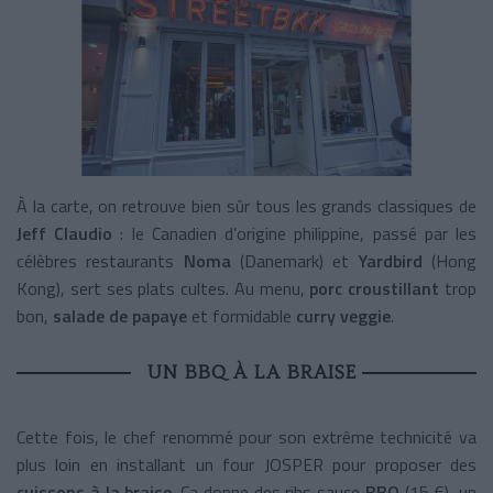
À la carte, on retrouve bien sûr tous les grands classiques de
Jeff Claudio
: le Canadien d’origine philippine, passé par les
célèbres restaurants
Noma
(Danemark) et
Yardbird
(Hong
Kong), sert ses plats cultes. Au menu,
porc croustillant
trop
bon,
salade de papaye
et formidable
curry veggie
.
UN BBQ À LA BRAISE
Cette fois, le chef renommé pour son extrême technicité va
plus loin en installant un four JOSPER pour proposer des
cuissons à la braise
. Ça donne des ribs sauce
BBQ
(15 €), un