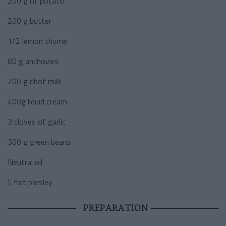
200 g of potato
200 g butter
1/2 lemon thyme
80 g anchovies
200 g ribot milk
400g liquid cream
3 cloves of garlic
300 g green beans
Neutral oil
½ flat parsley
PREPARATION