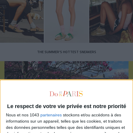
THE SUMMER’S HOTTEST SNEAKERS
Subscribe for our newsletter
Le respect de votre vie privée est notre priorité
Nous et nos 1043
partenaires
stockons et/ou accédons à des
informations sur un appareil, telles que les cookies, et traitons
SUBSCRIBE
des données personnelles telles que des identifiants uniques et