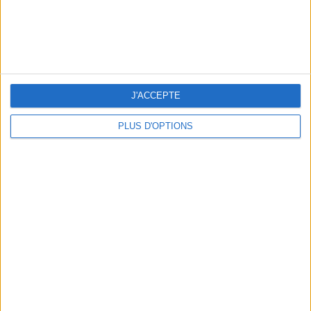
THE BEST SOUTHERN RESTAURANTS IN PARIS
J'ACCEPTE
PLUS D'OPTIONS
5 SPA GETAWAYS LESS THAN 2 HOURS FROM PARIS