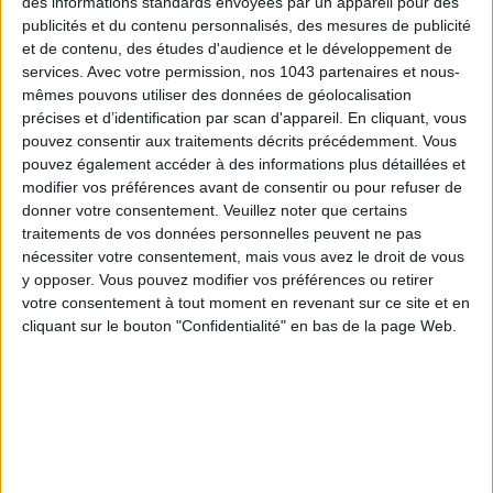
des informations standards envoyées par un appareil pour des
publicités et du contenu personnalisés, des mesures de publicité
et de contenu, des études d'audience et le développement de
services.
Avec votre permission, nos 1043 partenaires et nous-
mêmes pouvons utiliser des données de géolocalisation
précises et d’identification par scan d'appareil. En cliquant, vous
pouvez consentir aux traitements décrits précédemment. Vous
ADOPT PARFUMS RÉVOLUTIONNE LA PARFUMERIE MADE IN FRANCE À PETIT PRIX
pouvez également accéder à des informations plus détaillées et
modifier vos préférences avant de consentir ou pour refuser de
donner votre consentement.
Veuillez noter que certains
traitements de vos données personnelles peuvent ne pas
nécessiter votre consentement, mais vous avez le droit de vous
y opposer. Vous pouvez modifier vos préférences ou retirer
votre consentement à tout moment en revenant sur ce site et en
cliquant sur le bouton "Confidentialité" en bas de la page Web.
TOUT CE QUE VOUS DEVEZ FAIRE À PARIS EN AOÛT