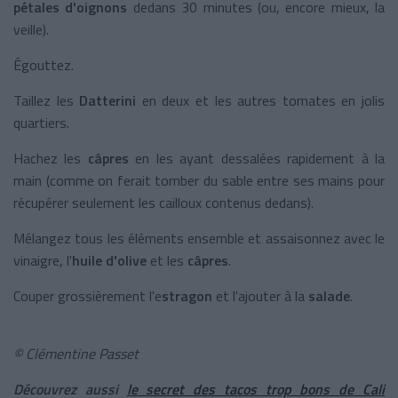
pétales d'oignons
dedans 30 minutes (ou, encore mieux, la
veille).
Égouttez.
Taillez les
Datterini
en deux et les autres tomates en jolis
quartiers.
Hachez les
câpres
en les ayant dessalées rapidement à la
main (comme on ferait tomber du sable entre ses mains pour
récupérer seulement les cailloux contenus dedans).
Mélangez tous les éléments ensemble et assaisonnez avec le
vinaigre, l'
huile d'olive
et les
câpres
.
Couper grossièrement l'e
stragon
et l'ajouter à la
salade
.
© Clémentine Passet
Découvrez aussi
le secret des tacos trop bons de Cali