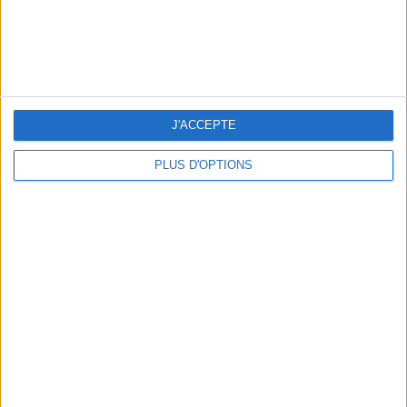
J'ACCEPTE
LES MEILLEURES TABLES SUDISTES DE PARIS
PLUS D'OPTIONS
5 ESCAPADES AVEC SPA À MOINS DE 2H DE PARIS