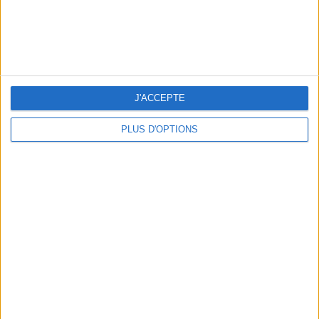
J'ACCEPTE
PLUS D'OPTIONS
BEACHWEAR ESSENTIALS FOR THE ULTIMATE SUMMER WARDROBE