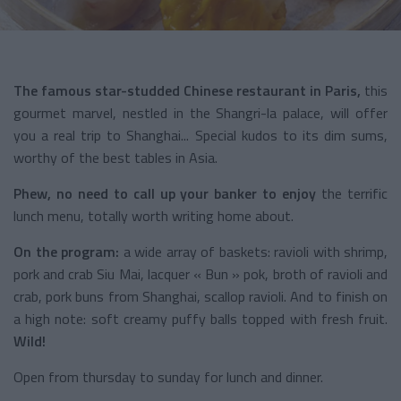
The famous star-studded Chinese restaurant in Paris,
this
gourmet marvel, nestled in the Shangri-la palace, will offer
you a real trip to Shanghai... Special kudos to its dim sums,
worthy of the best tables in Asia.
Phew, no need to call up your banker to enjoy
the terrific
lunch menu, totally worth writing home about.
On the program:
a wide array of baskets: ravioli with shrimp,
pork and crab Siu Mai, lacquer « Bun » pok, broth of ravioli and
crab, pork buns from Shanghai, scallop ravioli. And to finish on
a high note: soft creamy puffy balls topped with fresh fruit.
Wild!
Open from thursday to sunday for lunch and dinner.