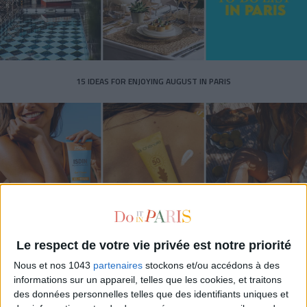
15 IDEAS FOR ENJOYING AUGUST IN PARIS
Le respect de votre vie privée est notre priorité
SPF 50 SUNSCREENS YOU'LL ACTUALLY WANT TO SLATHER ON
Nous et nos 1043
partenaires
stockons et/ou accédons à des
informations sur un appareil, telles que les cookies, et traitons
des données personnelles telles que des identifiants uniques et