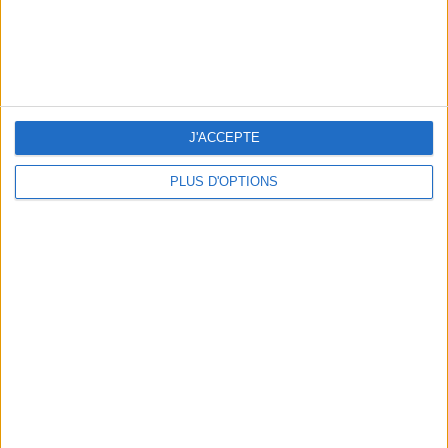
J'ACCEPTE
PLUS D'OPTIONS
OUR FAVORITE SPOTS FOR A GETAWAY TO DEAUVILLE-TROUVILLE