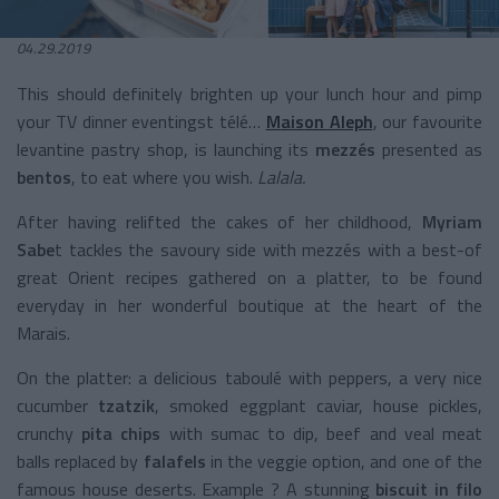
04.29.2019
This should definitely brighten up your lunch hour and pimp
your TV dinner eventingst télé…
Maison Aleph
, our favourite
levantine pastry shop, is launching its
mezzés
presented as
bentos
, to eat where you wish.
Lalala.
After having relifted the cakes of her childhood,
Myriam
Sabe
t tackles the savoury side with mezzés with a best-of
great Orient recipes gathered on a platter, to be found
everyday in her wonderful boutique at the heart of the
Marais.
On the platter: a delicious taboulé with peppers, a very nice
cucumber
tzatzik
, smoked eggplant caviar, house pickles,
crunchy
pita chips
with sumac to dip, beef and veal meat
balls replaced by
falafels
in the veggie option, and one of the
famous house deserts. Example ? A stunning
biscuit in filo