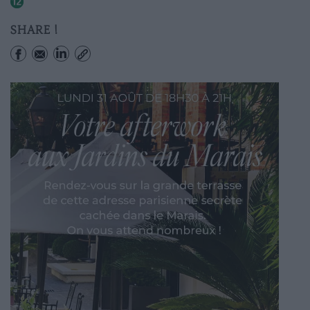
Falguiã‚âre
SHARE !