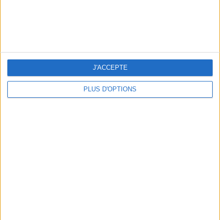
THE BEST SOUTHERN RESTAURANTS IN PARIS
J'ACCEPTE
PLUS D'OPTIONS
5 SPA GETAWAYS LESS THAN 2 HOURS FROM PARIS