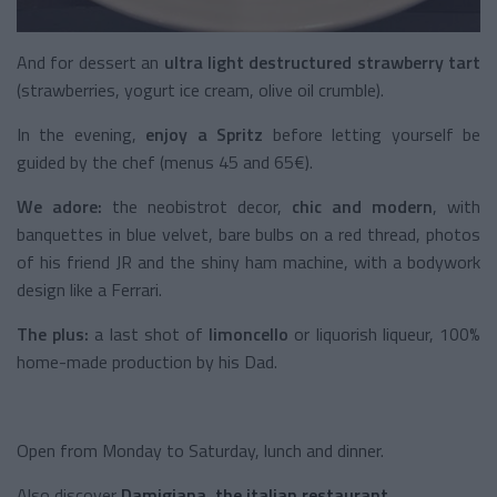
And for dessert an
ultra light destructured strawberry tart
(strawberries, yogurt ice cream, olive oil crumble).
In the evening,
enjoy a Spritz
before letting yourself be
guided by the chef (menus 45 and 65€).
We adore:
the neobistrot decor,
chic and modern
, with
banquettes in blue velvet, bare bulbs on a red thread, photos
of his friend JR and the shiny ham machine, with a bodywork
design like a Ferrari.
The plus:
a last shot of
limoncello
or liquorish liqueur, 100%
home-made production by his Dad.
Open from Monday to Saturday, lunch and dinner.
Also discover
Damigiana, the italian restaurant
.