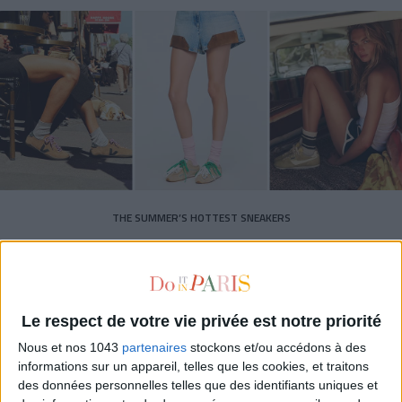
THE SUMMER’S HOTTEST SNEAKERS
Le respect de votre vie privée est notre priorité
Nous et nos 1043
partenaires
stockons et/ou accédons à des
informations sur un appareil, telles que les cookies, et traitons
Subscribe for our newsletter
des données personnelles telles que des identifiants uniques et