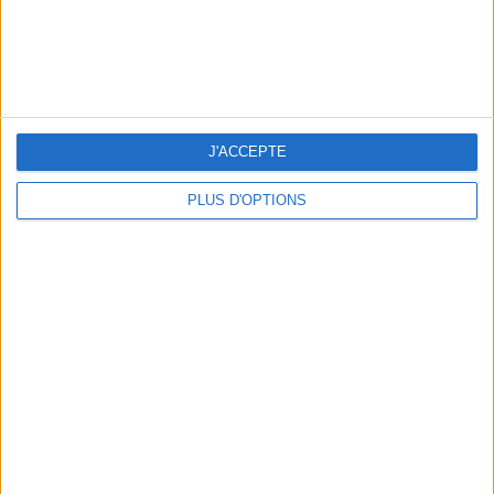
J'ACCEPTE
PLUS D'OPTIONS
BEACHWEAR ESSENTIALS FOR THE ULTIMATE SUMMER WARDROBE