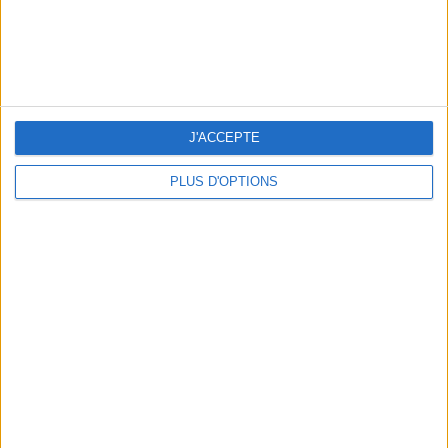
J'ACCEPTE
15 CHIC & UNIQUE PARISIAN GIFTS TO BRING HOME
PLUS D'OPTIONS
WHERE TO HAVE A DRINK BY THE SEINE?