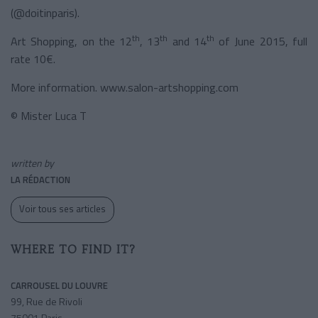
(@doitinparis).
th
th
th
Art Shopping, on the 12
, 13
and 14
of June 2015, full
rate 10€.
More information. www.salon-artshopping.com
© Mister Luca T
written by
LA RÉDACTION
Voir tous ses articles
WHERE TO FIND IT?
CARROUSEL DU LOUVRE
99, Rue de Rivoli
75001 Paris