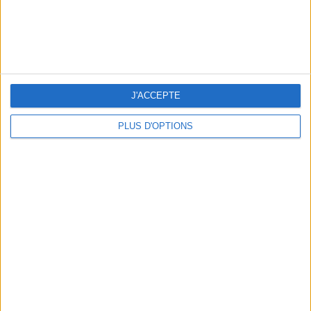
J'ACCEPTE
PLUS D'OPTIONS
THE HOTTEST NEW STREET FOOD SPOTS IN PARIS