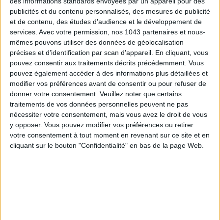
des informations standards envoyées par un appareil pour des
publicités et du contenu personnalisés, des mesures de publicité
et de contenu, des études d'audience et le développement de
services.
Avec votre permission, nos 1043 partenaires et nous-
mêmes pouvons utiliser des données de géolocalisation
précises et d’identification par scan d'appareil. En cliquant, vous
pouvez consentir aux traitements décrits précédemment. Vous
pouvez également accéder à des informations plus détaillées et
modifier vos préférences avant de consentir ou pour refuser de
SPF 50 SUNSCREENS YOU'LL ACTUALLY WANT TO SLATHER ON
donner votre consentement.
Veuillez noter que certains
traitements de vos données personnelles peuvent ne pas
nécessiter votre consentement, mais vous avez le droit de vous
y opposer. Vous pouvez modifier vos préférences ou retirer
votre consentement à tout moment en revenant sur ce site et en
cliquant sur le bouton "Confidentialité" en bas de la page Web.
THE BEST HOTELS FOR A SPA AND GASTRONOMY WEEKEND