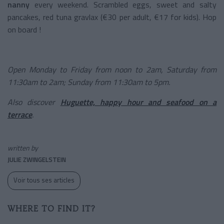
nanny
every weekend. Scrambled eggs, sweet and salty
pancakes, red tuna gravlax (€30 per adult, €17 for kids). Hop
on board !
Open Monday to Friday from noon to 2am, Saturday from
11:30am to 2am; Sunday from 11:30am to 5pm.
Also discover
Huguette, happy hour and seafood on a
terrace
.
written by
JULIE ZWINGELSTEIN
Voir tous ses articles
WHERE TO FIND IT?