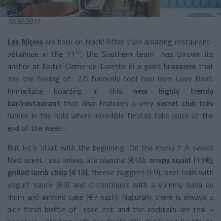
10.30.2017
Les Niçois
are back on track! After their amazing restaurant-
th
pétanque in the 11
, the Southern team has thrown its
anchor at Notre-Dame-de-Lorette in a giant
brasserie
that
has the feeling of 2.0 furiously cool two level Love Boat.
Immediate boarding in this
new highly trendy
bar/restaurant
that also features a very
secret
club très
hidden in the hold where incredible fiestas take place at the
end of the week…
But let’s start with the beginning. On the menu ? A sweet
Med scent : sea knives à la plancha (€10),
crispy squid (11€),
grilled lamb chop (€13)
, cheese nuggets (€9), beef balls with
yogurt sauce (€9) and it continues with a yummy baba au
rhum and almond cake (€7 each). Naturally there is always a
nice fresh bottle of rosé est and the cocktails are real «