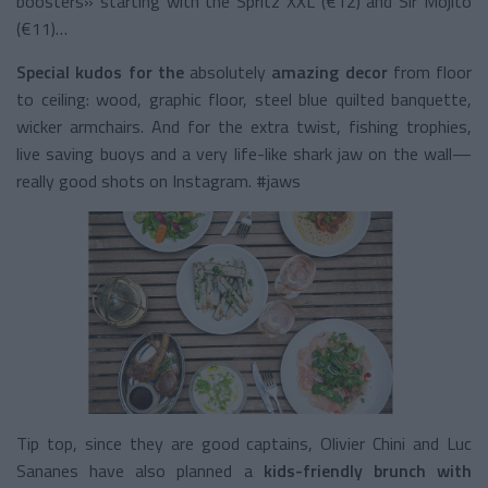
boosters» starting with the Spritz XXL (€12) and Sir Mojito
(€11)…
Special kudos for the
absolutely
amazing decor
from floor
to ceiling: wood, graphic floor, steel blue quilted banquette,
wicker armchairs. And for the extra twist, fishing trophies,
live saving buoys and a very life-like shark jaw on the wall—
really good shots on Instagram. #jaws
Tip top, since they are good captains, Olivier Chini and Luc
Sananes have also planned a
kids-friendly brunch with