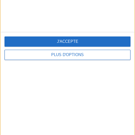
OUR FAVORITE SPOTS FOR A GETAWAY TO DEAUVILLE-TROUVILLE
J'ACCEPTE
PLUS D'OPTIONS
THE HOTTEST NEW STREET FOOD SPOTS IN PARIS