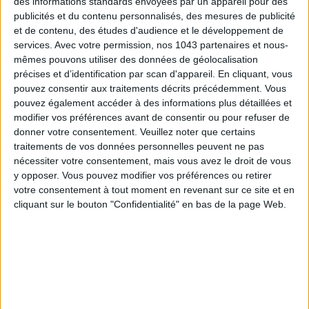
des informations standards envoyées par un appareil pour des
publicités et du contenu personnalisés, des mesures de publicité
et de contenu, des études d'audience et le développement de
services.
Avec votre permission, nos 1043 partenaires et nous-
mêmes pouvons utiliser des données de géolocalisation
ADOPT PARFUMS RÉVOLUTIONNE LA PARFUMERIE MADE IN FRANCE À PETIT PRIX
précises et d’identification par scan d'appareil. En cliquant, vous
pouvez consentir aux traitements décrits précédemment. Vous
pouvez également accéder à des informations plus détaillées et
modifier vos préférences avant de consentir ou pour refuser de
donner votre consentement.
Veuillez noter que certains
traitements de vos données personnelles peuvent ne pas
nécessiter votre consentement, mais vous avez le droit de vous
y opposer. Vous pouvez modifier vos préférences ou retirer
votre consentement à tout moment en revenant sur ce site et en
cliquant sur le bouton "Confidentialité" en bas de la page Web.
TOUT CE QUE VOUS DEVEZ FAIRE À PARIS EN AOÛT