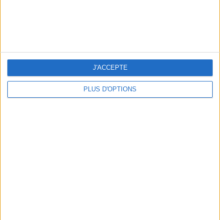
LES MEILLEURES TABLES SUDISTES DE PARIS
J'ACCEPTE
PLUS D'OPTIONS
5 ESCAPADES AVEC SPA À MOINS DE 2H DE PARIS