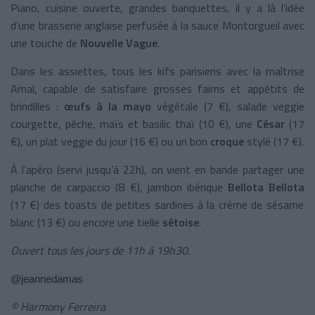
Piano, cuisine ouverte, grandes banquettes, il y a là l’idée
d’une brasserie anglaise perfusée à la sauce Montorgueil avec
une touche de
Nouvelle Vague
.
Dans les assiettes, tous les kifs parisiens avec la maîtrise
Arnal, capable de satisfaire grosses faims et appétits de
brindilles :
œufs à la mayo
végétale (7 €), salade veggie
courgette, pêche, maïs et basilic thaï (10 €), une
César
(17
€), un plat veggie du jour (16 €) ou un bon
croque
stylé (17 €).
À l’apéro (servi jusqu’à 22h), on vient en bande partager une
planche de carpaccio (8 €), jambon ibérique
Bellota Bellota
(17 €) des toasts de petites sardines à la crème de sésame
blanc (13 €) ou encore une tielle
sétoise
.
Ouvert tous les jours de 11h à 19h30.
@jeannedamas
© Harmony Ferreira