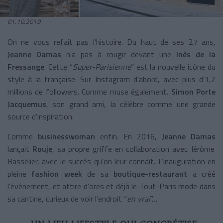
01.10.2019
On ne vous refait pas l’histoire. Du haut de ses 27 ans,
Jeanne Damas
n’a pas à rougir devant une
Inès de la
Fressange
. Cette “
Super-Parisienne
” est la nouvelle icône du
style à la française. Sur Instagram d’abord, avec plus d’1,2
millions de followers. Comme muse également.
Simon Porte
Jacquemus
, son grand ami, la célèbre comme une grande
source d’inspiration.
Comme
businesswoman
enfin. En 2016,
Jeanne Damas
lançait
Rouje
, sa propre griffe en collaboration avec Jérôme
Basselier, avec le succès qu’on leur connaît. L’inauguration en
pleine
fashion week
de sa
boutique-restaurant
a créé
l’événement, et attire d’ores et déjà le Tout-Paris mode dans
sa cantine, curieux de voir l’endroit “
en vrai
”…