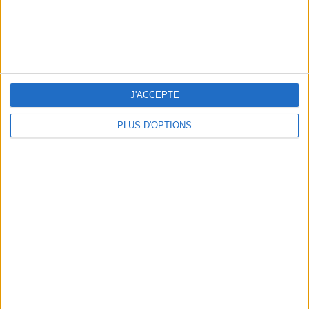
10 MAILLOTS DE BAIN CANONS POUR FAIRE SENSATION CET ÉTÉ
J'ACCEPTE
PLUS D'OPTIONS
3 EXPÉRIENCES OUTDOOR À DEUX PAS DE PARIS