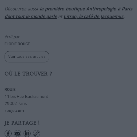
Découvrez aussi
la première boutique Anthropologie à Paris
dont tout le monde parle
et
Citron, le café de Jacquemus
.
écrit par
ELODIE ROUGE
Voir tous ses articles
OÙ LE TROUVER ?
ROUJE
11 bis Rue Bachaumont
75002 Paris
rouje.com
JE PARTAGE !