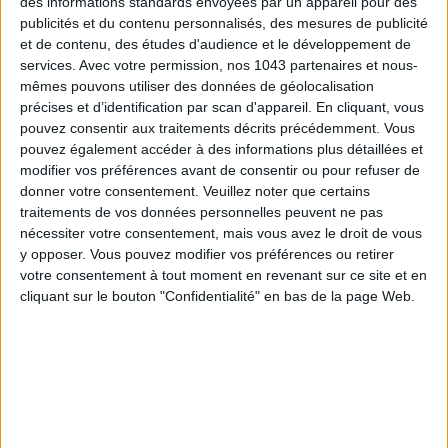
des informations standards envoyées par un appareil pour des
publicités et du contenu personnalisés, des mesures de publicité
et de contenu, des études d'audience et le développement de
services.
Avec votre permission, nos 1043 partenaires et nous-
mêmes pouvons utiliser des données de géolocalisation
précises et d’identification par scan d'appareil. En cliquant, vous
pouvez consentir aux traitements décrits précédemment. Vous
pouvez également accéder à des informations plus détaillées et
modifier vos préférences avant de consentir ou pour refuser de
donner votre consentement.
Veuillez noter que certains
traitements de vos données personnelles peuvent ne pas
Un écrin précieux pour un
teint de rose
.
nécessiter votre consentement, mais vous avez le droit de vous
y opposer. Vous pouvez modifier vos préférences ou retirer
Poudre blush of roses, 12 teintes, Dolce & Gabbana, 56 € sur
votre consentement à tout moment en revenant sur ce site et en
www.galerieslafayette.com
cliquant sur le bouton "Confidentialité" en bas de la page Web.
8 - LE COFFRET ÉCLAT DE REN