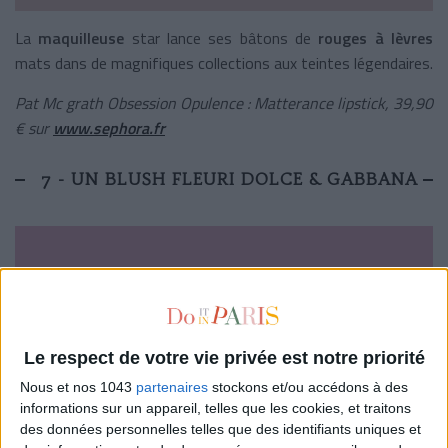
La
maquilleuse
star lance ses bâtons de
rouges à lèvres
mats dans de magnifiques collections aux teintes légendaires.
Pat Mc grath Obsession Opulence : Matterance lipstick, 39,90
€ sur
www.sephora.fr
7 - UN BLUSH FLEURI DOLCE & GABBANA
Le respect de votre vie privée est notre priorité
Nous et nos 1043
partenaires
stockons et/ou accédons à des
informations sur un appareil, telles que les cookies, et traitons
des données personnelles telles que des identifiants uniques et