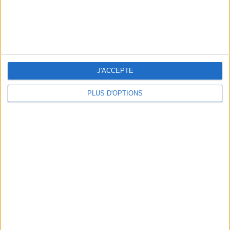
J'ACCEPTE
PLUS D'OPTIONS
ADOPT PARFUMS RÉVOLUTIONNE LA PARFUMERIE MADE IN FRANCE À PETIT PRIX