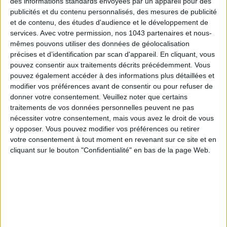
des informations standards envoyées par un appareil pour des
publicités et du contenu personnalisés, des mesures de publicité
et de contenu, des études d'audience et le développement de
services.
Avec votre permission, nos 1043 partenaires et nous-
mêmes pouvons utiliser des données de géolocalisation
précises et d’identification par scan d'appareil. En cliquant, vous
pouvez consentir aux traitements décrits précédemment. Vous
pouvez également accéder à des informations plus détaillées et
modifier vos préférences avant de consentir ou pour refuser de
donner votre consentement.
Veuillez noter que certains
A precious setting for a
rose complexion
.
traitements de vos données personnelles peuvent ne pas
Blush of roses powder, 12 shades, Dolce & Gabbana, € 56 on
nécessiter votre consentement, mais vous avez le droit de vous
y opposer. Vous pouvez modifier vos préférences ou retirer
www.galerieslafayette.com
votre consentement à tout moment en revenant sur ce site et en
cliquant sur le bouton "Confidentialité" en bas de la page Web.
8 - REN'S SHARD BOX