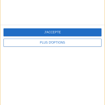
J'ACCEPTE
THE BEST HOTELS FOR A SPA AND GASTRONOMY WEEKEND
PLUS D'OPTIONS
THE MOST STYLISH LUGGAGE FOR TRAVELING IN STYLE