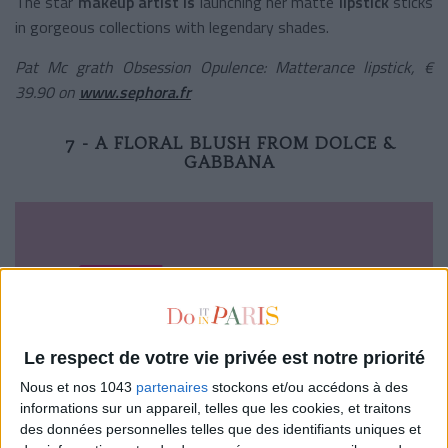
The
star
makeup artist is
launching her
matte
lipstick
sticks
in gorgeous collections with legendary shades.
Pat Mc grath Obsession Opulence: Matterance lipstick, €
39.90 on
www.sephora.fr
7 - A FLORAL BLUSH FROM DOLCE &
GABBANA
Le respect de votre vie privée est notre priorité
Nous et nos 1043
partenaires
stockons et/ou accédons à des
informations sur un appareil, telles que les cookies, et traitons
des données personnelles telles que des identifiants uniques et