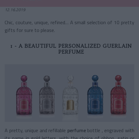
12.16.2019
Chic, couture, unique, refined… A small selection of 10 pretty
gifts for sure to please.
1 - A BEAUTIFUL PERSONALIZED GUERLAIN
PERFUME
A pretty,
unique and refillable
perfume
bottle
, engraved with
its name in gold letters, with the choice of ribbon, satin or