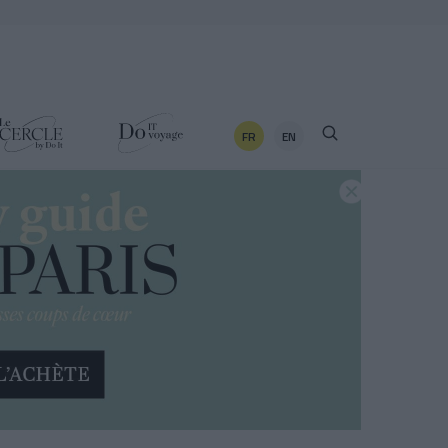
FR
EN