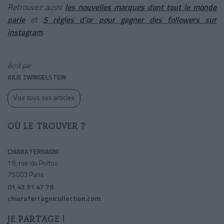
Retrouvez aussi
les nouvelles marques dont tout le monde
parle
et
5 règles d’or pour gagner des followers sur
instagram
.
écrit par
JULIE ZWINGELSTEIN
Voir tous ses articles
OÙ LE TROUVER ?
CHIARA FERRAGNI
18, rue du Poitou
75003 Paris
01 43 31 47 78
chiaraferragnicollection.com
JE PARTAGE !