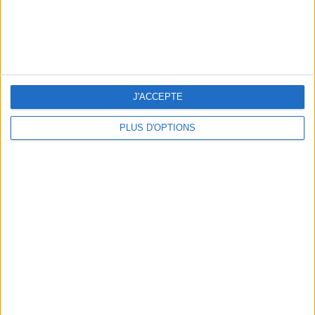
Collection à retrouver sur
djerfavenue.com
HOUSE OF SUNNY
J'ACCEPTE
PLUS D'OPTIONS