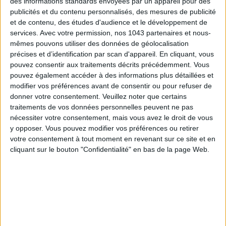
des informations standards envoyées par un appareil pour des
publicités et du contenu personnalisés, des mesures de publicité
et de contenu, des études d'audience et le développement de
services.
Avec votre permission, nos 1043 partenaires et nous-
mêmes pouvons utiliser des données de géolocalisation
précises et d’identification par scan d'appareil. En cliquant, vous
pouvez consentir aux traitements décrits précédemment. Vous
pouvez également accéder à des informations plus détaillées et
modifier vos préférences avant de consentir ou pour refuser de
L’A.D.N. :
depuis
Elsa Wolinski
a pour but dans la vie de
donner votre consentement.
Veuillez noter que certains
passer des messages d’acceptation et de solidarité. Sa
traitements de vos données personnelles peuvent ne pas
nécessiter votre consentement, mais vous avez le droit de vous
marque
Sisterhood
s’engage pour les femmes victimes de
y opposer. Vous pouvez modifier vos préférences ou retirer
violences en reversant toute l’année 4 € à l’association
Cœur
votre consentement à tout moment en revenant sur ce site et en
de Guerrières
et à la
Fondation des Femmes
sur chaque
cliquant sur le bouton "Confidentialité" en bas de la page Web.
pièce des commandes. Les pièces, colorées aux imprimés feel
good, sont réalisées à partir de tissus responsables.
Dans mon panier :
un
t-shirt tie & dye rose
(29 €), un
sweat vert comfy
(89 €), un
gilet sans manche en maille
(89 €) ou encore une
jolie paire de chaussettes
(15 €) et une