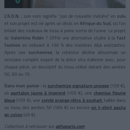
L’A.D.N. :
son nom signifie “
pas de nouvelle matière
” en
zulu
et son projet est né après un déclic en
Afrique du Sud
, où l’on
brûlait des rouleaux de tissu à peine sortis de l’usine. Le projet
de
Valentine Robin
? Offrir une alternative stylée à la
fast
fashion
en utilisant à 100 % des matières déjà existantes.
Après une
surchemise
, la créatrice décline désormais un
vestiaire complet inspiré de la dolce vita italienne avec, pour
chaque pièce, un descriptif du tissu utilisé datant des années
50, 60 ou 70.
Dans mon panier :
la
surchemise signature unisexe
(109 €),
un
pantalon jaune à imprimé
(109 €), une
chemise fleurie
bleue
(109 €), une
combi orange rétro à souhait
taillée dans
un tissu des années 50 (169 €) ou encore
un t-shirt pasta
en coton
(49 €).
Collection à retrouver sur
akhoparis.com