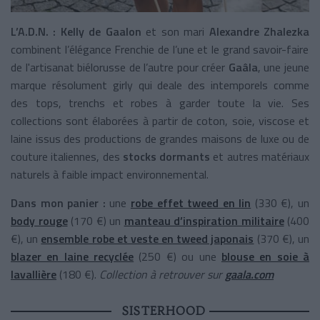
L’A.D.N. :
Kelly de Gaalon
et son mari
Alexandre Zhalezka
combinent l’élégance Frenchie de l’une et le grand savoir-faire
de l'artisanat biélorusse de l’autre pour créer
Gaâla
, une jeune
marque résolument girly qui deale des intemporels comme
des tops, trenchs et robes à garder toute la vie. Ses
collections sont élaborées à partir de coton, soie, viscose et
laine issus des productions de grandes maisons de luxe ou de
couture italiennes, des
stocks dormants
et autres matériaux
naturels à faible impact environnemental.
Dans mon panier :
une
robe effet tweed en lin
(330 €), un
body rouge
(170 €) un
manteau d’inspiration militaire
(400
€), un
ensemble robe et veste en tweed japonais
(370 €), un
blazer en laine recyclée
(250 €) ou une
blouse en soie à
lavallière
(180 €).
Collection à retrouver sur
gaala.com
SISTERHOOD