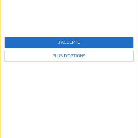
J'ACCEPTE
PLUS D'OPTIONS
3 EXPÉRIENCES OUTDOOR À DEUX PAS DE PARIS