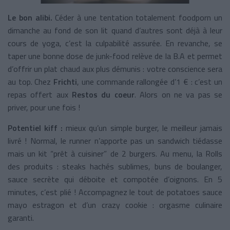
Le bon alibi.
Céder à une tentation totalement foodporn un
dimanche au fond de son lit quand d’autres sont déjà à leur
cours de yoga, c’est la culpabilité assurée. En revanche, se
taper une bonne dose de junk-food relève de la B.A et permet
d’offrir un plat chaud aux plus démunis : votre conscience sera
au top. Chez
Frichti
, une commande rallongée d’1 € : c’est un
repas offert aux
Restos du coeur
. Alors on ne va pas se
priver, pour une fois !
Potentiel kiff :
mieux qu’un simple burger, le meilleur jamais
livré ! Normal, le runner n’apporte pas un sandwich tiédasse
mais un kit “prêt à cuisiner” de 2 burgers. Au menu, la Rolls
des produits : steaks hachés sublimes, buns de boulanger,
sauce secrète qui déboite et compotée d’oignons. En 5
minutes, c’est plié ! Accompagnez le tout de potatoes sauce
mayo estragon et d’un crazy cookie : orgasme culinaire
garanti.