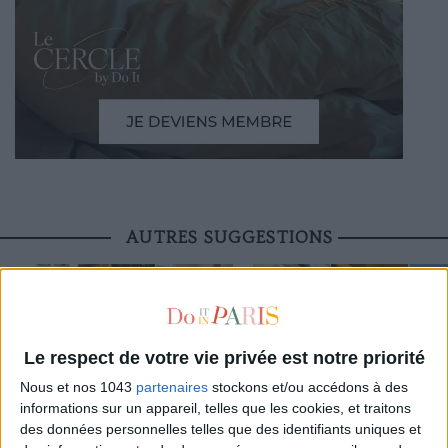
AUTRES SUGGESTIONS
Le respect de votre vie privée est notre priorité
LE NOUVEAU CONCEPT STORE QUI FAIT
LA VALLÉE VILLAGE OUVRE AU PUBL
Nous et nos 1043
partenaires
stockons et/ou accédons à des
TREMBLER LE MARAIS
ATELIERS D’EXCELLENCE
informations sur un appareil, telles que les cookies, et traitons
des données personnelles telles que des identifiants uniques et