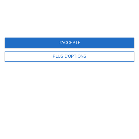
3 SUBLIMES TERRASSES OUVERTES TOUT LE MOIS D’AOÛT
J'ACCEPTE
PLUS D'OPTIONS
LES SOINS À BOOKER AVANT LES VACANCES