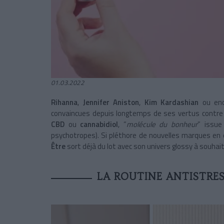
01.03.2022
Rihanna
,
Jennifer Aniston
,
Kim Kardashian
ou en
convaincues depuis longtemps de ses vertus contre le
CBD
ou
cannabidiol
, “
molécule du bonheur
” issu
psychotropes). Si pléthore de nouvelles marques en ont
Être
sort déjà du lot avec son univers glossy à souhait
LA ROUTINE ANTISTRE