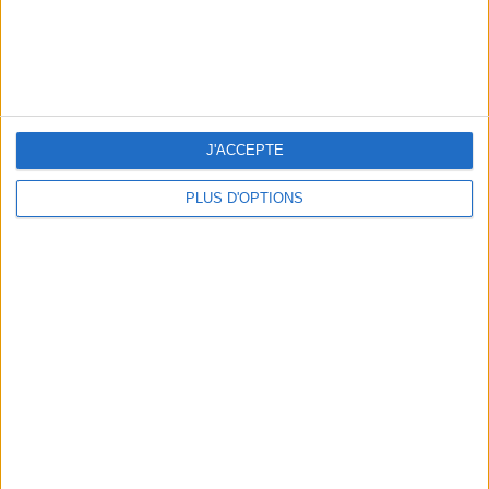
LES MEILLEURS APÉROS LES PIEDS DANS L’EAU
J'ACCEPTE
PLUS D'OPTIONS
LES MEILLEURES TABLES SUDISTES DE PARIS