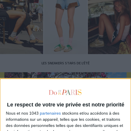
LES SNEAKERS STARS DE L’ÉTÉ
Le respect de votre vie privée est notre priorité
Nous et nos 1043
partenaires
stockons et/ou accédons à des
Inscrivez-vous à notre newsletter
informations sur un appareil, telles que les cookies, et traitons
des données personnelles telles que des identifiants uniques et