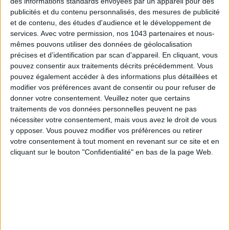
des informations standards envoyées par un appareil pour des
S'INSCRIRE
publicités et du contenu personnalisés, des mesures de publicité
et de contenu, des études d'audience et le développement de
services.
Avec votre permission, nos 1043 partenaires et nous-
mêmes pouvons utiliser des données de géolocalisation
précises et d’identification par scan d'appareil. En cliquant, vous
pouvez consentir aux traitements décrits précédemment. Vous
pouvez également accéder à des informations plus détaillées et
modifier vos préférences avant de consentir ou pour refuser de
donner votre consentement.
Veuillez noter que certains
traitements de vos données personnelles peuvent ne pas
nécessiter votre consentement, mais vous avez le droit de vous
y opposer. Vous pouvez modifier vos préférences ou retirer
votre consentement à tout moment en revenant sur ce site et en
cliquant sur le bouton "Confidentialité" en bas de la page Web.
ADOPT PARFUMS RÉVOLUTIONNE LA PARFUMERIE MADE IN FRANCE À PETIT PRIX