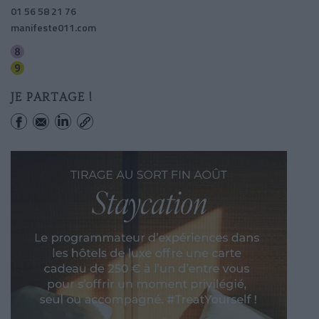
01 56 58 21 76
manifeste011.com
Faidherbe-chaligny
Charonne
JE PARTAGE !