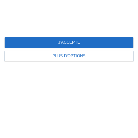
LES MEILLEURES TABLES SUDISTES DE PARIS
J'ACCEPTE
PLUS D'OPTIONS
5 ESCAPADES AVEC SPA À MOINS DE 2H DE PARIS