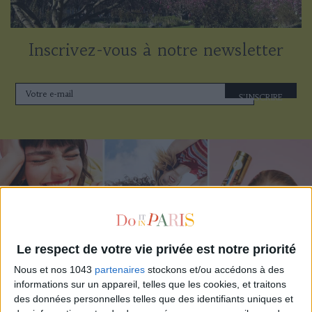
Inscrivez-vous à notre newsletter
S'INSCRIRE
Le respect de votre vie privée est notre priorité
Nous et nos 1043
partenaires
stockons et/ou accédons à des
informations sur un appareil, telles que les cookies, et traitons
ADOPT PARFUMS RÉVOLUTIONNE LA PARFUMERIE MADE IN FRANCE À PETIT PRIX
des données personnelles telles que des identifiants uniques et