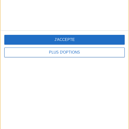
J'ACCEPTE
OUR FAVORITE SPOTS FOR A GETAWAY TO DEAUVILLE-TROUVILLE
PLUS D'OPTIONS
THE HOTTEST NEW STREET FOOD SPOTS IN PARIS