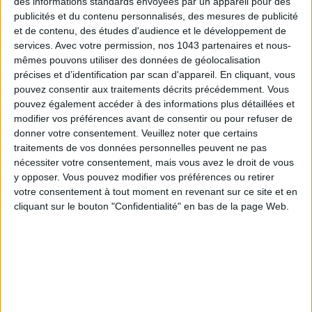
des informations standards envoyées par un appareil pour des
publicités et du contenu personnalisés, des mesures de publicité
et de contenu, des études d'audience et le développement de
services.
Avec votre permission, nos 1043 partenaires et nous-
mêmes pouvons utiliser des données de géolocalisation
précises et d’identification par scan d'appareil. En cliquant, vous
15 IDEAS FOR ENJOYING AUGUST IN PARIS
pouvez consentir aux traitements décrits précédemment. Vous
pouvez également accéder à des informations plus détaillées et
modifier vos préférences avant de consentir ou pour refuser de
donner votre consentement.
Veuillez noter que certains
traitements de vos données personnelles peuvent ne pas
nécessiter votre consentement, mais vous avez le droit de vous
y opposer. Vous pouvez modifier vos préférences ou retirer
votre consentement à tout moment en revenant sur ce site et en
cliquant sur le bouton "Confidentialité" en bas de la page Web.
SPF 50 SUNSCREENS YOU'LL ACTUALLY WANT TO SLATHER ON