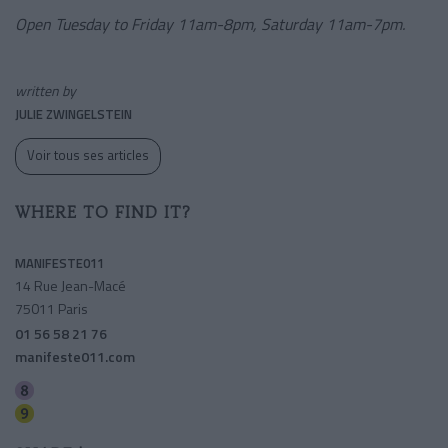
Open Tuesday to Friday 11am-8pm, Saturday 11am-7pm.
written by
JULIE ZWINGELSTEIN
Voir tous ses articles
WHERE TO FIND IT?
MANIFESTE011
14 Rue Jean-Macé
75011 Paris
01 56 58 21 76
manifeste011.com
Faidherbe-chaligny
Charonne