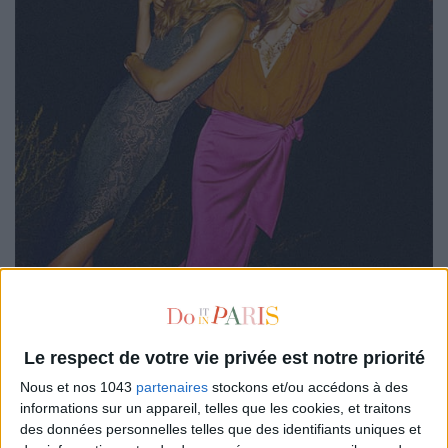
On met le feu aux poudres sur les plages de Pampelonne avec
cette robe
transparente
signée
Vanessa Bruno
.
Sexy
et
Le respect de votre vie privée est notre priorité
moderne
, elle met en valeur les épaules et dévoile les formes
Nous et nos 1043
partenaires
stockons et/ou accédons à des
en beauté sous cette
dentelle
fine. Trop osé ? On jette notre
informations sur un appareil, telles que les cookies, et traitons
dévolu sur cet ensemble coloré chatoyant qu’on porte avec un
des données personnelles telles que des identifiants uniques et