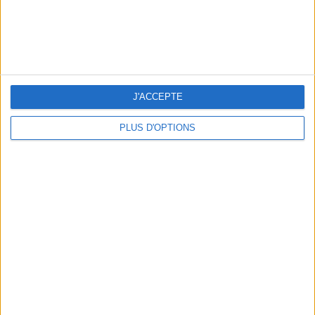
J'ACCEPTE
PLUS D'OPTIONS
Idéal pour les dîner très chics, cet ensemble architectural
Destree
nous a séduit. On adore les
bordures
imprimées, le
blanc
immaculé et sa coupe impeccable. Le must ? Le dos
avec ces
fentes
inattendues et ses découpes
géométriques
.
Destree - 150 €