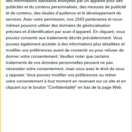
des informations standards envoyées par un appareil pour des
publicités et du contenu personnalisés, des mesures de publicité
et de contenu, des études d'audience et le développement de
Comment ne pas mentionner Melissa, la marque de
services.
Avec votre permission, nos 1043 partenaires et nous-
chaussures en PVC qui transforme tous les souliers en
mêmes pouvons utiliser des données de géolocalisation
version plastique façon PollyPocket ? On se la joue Kate
précises et d’identification par scan d'appareil. En cliquant, vous
Moss à Glastonbury avec ces bottes de pluie rose clair, qu’on
pouvez consentir aux traitements décrits précédemment. Vous
arbore fièrement sur le bitume mouillé comme en festival.
pouvez également accéder à des informations plus détaillées et
modifier vos préférences avant de consentir ou pour refuser de
donner votre consentement.
Veuillez noter que certains
traitements de vos données personnelles peuvent ne pas
nécessiter votre consentement, mais vous avez le droit de vous
76€ - Je l’achète
y opposer. Vous pouvez modifier vos préférences ou retirer
votre consentement à tout moment en revenant sur ce site et en
cliquant sur le bouton "Confidentialité" en bas de la page Web.
DES BOTTES DE PLUIE FOURRÉES