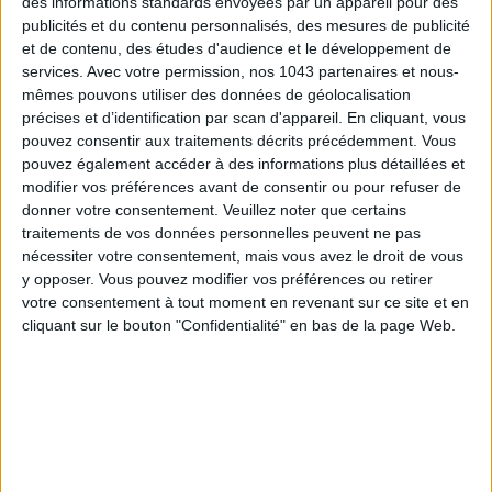
des informations standards envoyées par un appareil pour des
Demellier
est clairement la marque qui fait vibrer les
publicités et du contenu personnalisés, des mesures de publicité
Parisiennes en ce moment — aperçue encore ce matin dans le
et de contenu, des études d'audience et le développement de
services.
Avec votre permission, nos 1043 partenaires et nous-
métro. Dernier coup de cœur (et visiblement pas que le nôtre) :
mêmes pouvons utiliser des données de géolocalisation
le
New York
. Un sac qui s’agrandit selon les besoins, détail que
précises et d’identification par scan d'appareil. En cliquant, vous
l’on adore, surtout quand les journées s’enchaînent sans
pouvez consentir aux traitements décrits précédemment. Vous
pause. Côté couleur, mention spéciale pour le
taupe
, une
pouvez également accéder à des informations plus détaillées et
alternative parfaite au blanc, tout aussi chic et moins difficile
modifier vos préférences avant de consentir ou pour refuser de
donner votre consentement.
Veuillez noter que certains
à porter. On l’imagine déjà avec un full look jean, effortless
traitements de vos données personnelles peuvent ne pas
mais ultra-chic.
nécessiter votre consentement, mais vous avez le droit de vous
y opposer. Vous pouvez modifier vos préférences ou retirer
votre consentement à tout moment en revenant sur ce site et en
cliquant sur le bouton "Confidentialité" en bas de la page Web.
650€ - Je l’achète
LE MINI CABAS