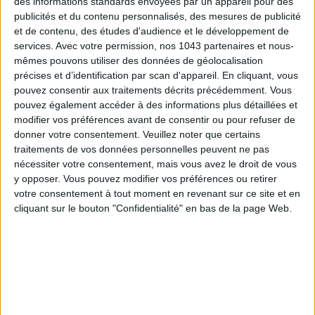
des informations standards envoyées par un appareil pour des
tombées sous le charme de ses orchidées en strass,
publicités et du contenu personnalisés, des mesures de publicité
parfaites pour récolter de jolis compliments pendant les
et de contenu, des études d'audience et le développement de
Fêtes, le tout à petit prix.
services.
Avec votre permission, nos 1043 partenaires et nous-
mêmes pouvons utiliser des données de géolocalisation
précises et d’identification par scan d'appareil. En cliquant, vous
pouvez consentir aux traitements décrits précédemment. Vous
19,99 € - Je l’achète
pouvez également accéder à des informations plus détaillées et
modifier vos préférences avant de consentir ou pour refuser de
donner votre consentement.
Veuillez noter que certains
traitements de vos données personnelles peuvent ne pas
nécessiter votre consentement, mais vous avez le droit de vous
y opposer. Vous pouvez modifier vos préférences ou retirer
LE COLLIER TAPE-À-L’ŒIL
votre consentement à tout moment en revenant sur ce site et en
cliquant sur le bouton "Confidentialité" en bas de la page Web.