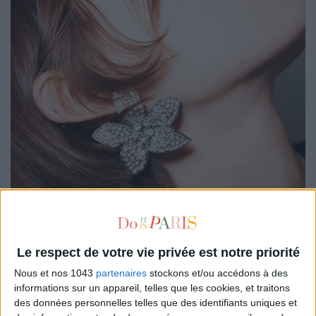
Impossible de ne pas avoir vu passer sur TikTok la tendance
Le respect de votre vie privée est notre priorité
des accessoires fleuris. Tout est parti d’un DIY détournant de
Nous et nos 1043
partenaires
stockons et/ou accédons à des
vraies fleurs en accessoires, et forcément, la mode s’en est
informations sur un appareil, telles que les cookies, et traitons
emparée. Résultat : même H&M s’y est mis, et on est
des données personnelles telles que des identifiants uniques et