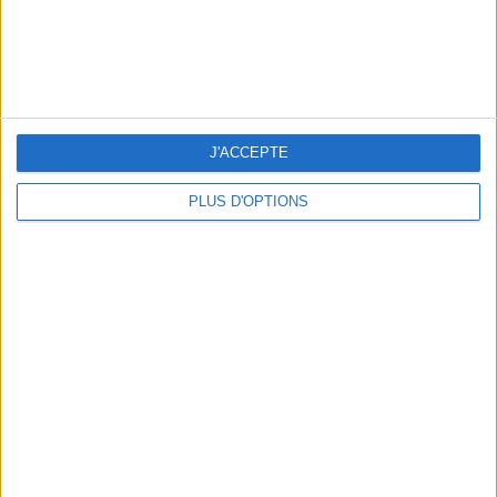
NOS ADRESSES CHOUCHOUTES POUR UNE VIRÉE À DEAUVILLE-TROUVILLE
J'ACCEPTE
PLUS D'OPTIONS
LES NOUVEAUX Q.G. STREET FOOD QUI FONT SALIVER PARIS