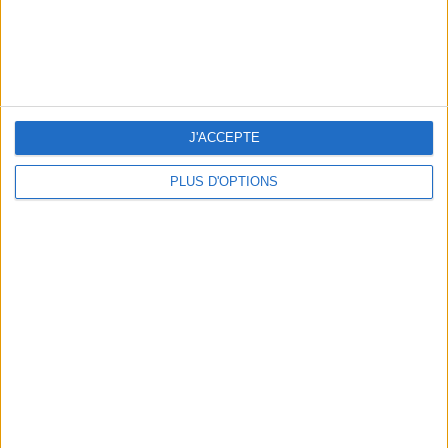
J'ACCEPTE
PLUS D'OPTIONS
BEACHWEAR ESSENTIALS FOR THE ULTIMATE SUMMER WARDROBE