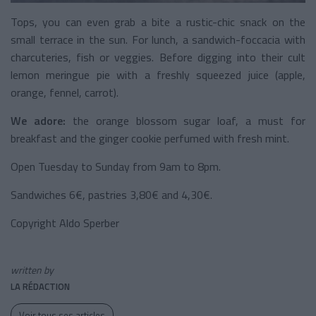
Tops, you can even grab a bite a rustic-chic snack on the
small terrace in the sun. For lunch, a sandwich-foccacia with
charcuteries, fish or veggies. Before digging into their cult
lemon meringue pie with a freshly squeezed juice (apple,
orange, fennel, carrot).
We adore:
the orange blossom sugar loaf, a must for
breakfast and the ginger cookie perfumed with fresh mint.
Open Tuesday to Sunday from 9am to 8pm.
Sandwiches 6€, pastries 3,80€ and 4,30€.
Copyright Aldo Sperber
written by
LA RÉDACTION
Voir tous ses articles