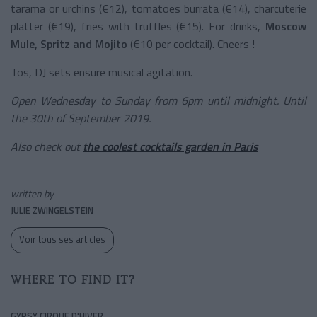
tarama or urchins (€12), tomatoes burrata (€14), charcuterie
platter (€19), fries with truffles (€15). For drinks,
Moscow
Mule, Spritz and Mojito
(€10 per cocktail). Cheers !
Tos, DJ sets ensure musical agitation.
Open Wednesday to Sunday from 6pm until midnight. Until
the 30th of September 2019.
Also check out
the coolest cocktails garden in Paris
written by
JULIE ZWINGELSTEIN
Voir tous ses articles
WHERE TO FIND IT?
GYPSY CIRQUE D'HIVER