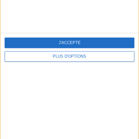
5 SPA GETAWAYS LESS THAN 2 HOURS FROM PARIS
J'ACCEPTE
PLUS D'OPTIONS
OUR FAVORITE SPOTS FOR A GETAWAY TO DEAUVILLE-TROUVILLE