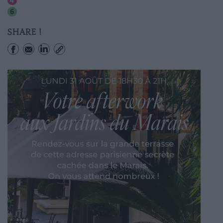
Vavin
Edgar-quinet
SHARE !