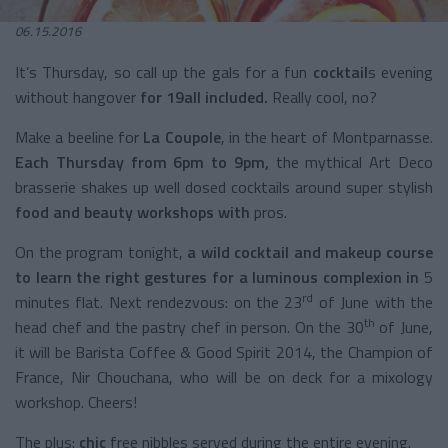
06.15.2016
It’s Thursday, so call up the gals for a fun
cocktail
s evening
without hangover
for 19all included.
Really cool, no?
Make a beeline for
La Coupole
, in the heart of Montparnasse.
Each Thursday from 6pm to 9pm,
the mythical Art Deco
brasserie shakes up well dosed cocktails around super stylish
food and beauty workshops with
pros.
On the program tonight,
a wild cocktail and makeup course
to learn the right gestures for a luminous complexion in
5
rd
minutes flat. Next rendezvous: on the 23
of June with the
th
head chef and the pastry chef in person. On the 30
of June,
it will be Barista Coffee & Good Spirit 2014, the Champion of
France, Nir Chouchana, who will be on deck for a mixology
workshop. Cheers!
The plus:
chic
free nibbles served during the entire evening.