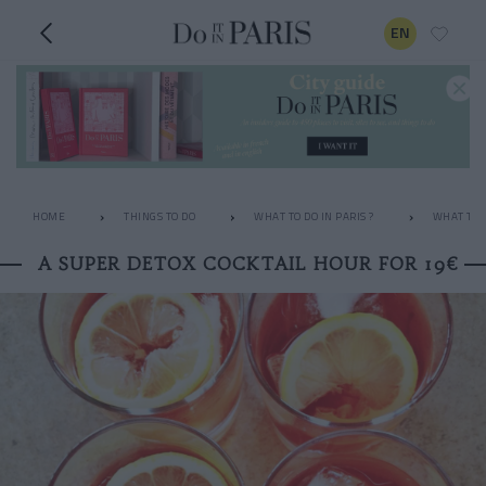
EN
HOME
THINGS TO DO
WHAT TO DO IN PARIS ?
WHAT TO 
A SUPER DETOX COCKTAIL HOUR FOR 19€