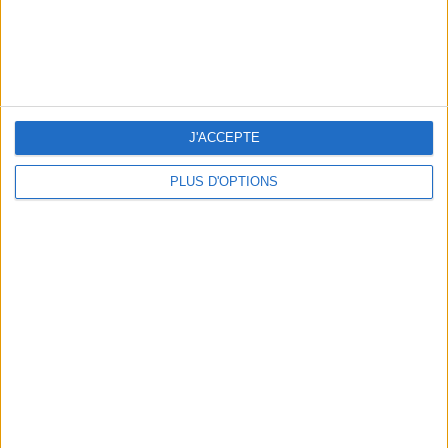
THE HOTTEST NEW STREET FOOD SPOTS IN PARIS
J'ACCEPTE
PLUS D'OPTIONS
BEACHWEAR ESSENTIALS FOR THE ULTIMATE SUMMER WARDROBE