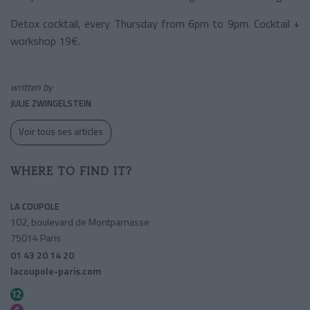
Detox cocktail, every Thursday from 6pm to 9pm. Cocktail +
workshop 19€.
written by
JULIE ZWINGELSTEIN
Voir tous ses articles
WHERE TO FIND IT?
LA COUPOLE
102, boulevard de Montparnasse
75014 Paris
01 43 20 14 20
lacoupole-paris.com
Notre-dame Des Champs