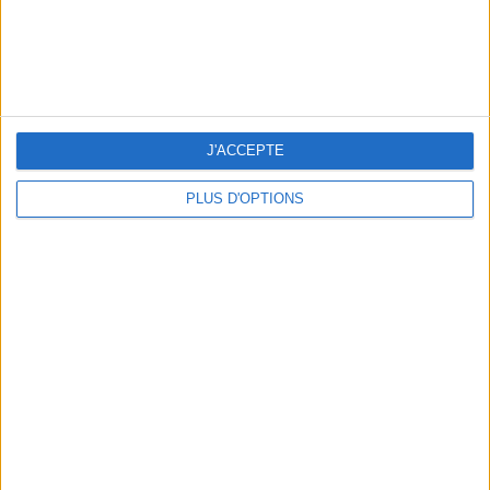
J'ACCEPTE
BEACHWEAR ESSENTIALS FOR THE ULTIMATE SUMMER WARDROBE
PLUS D'OPTIONS
A MUSEUM + A RESTAURANT: THE WINNING COMBO