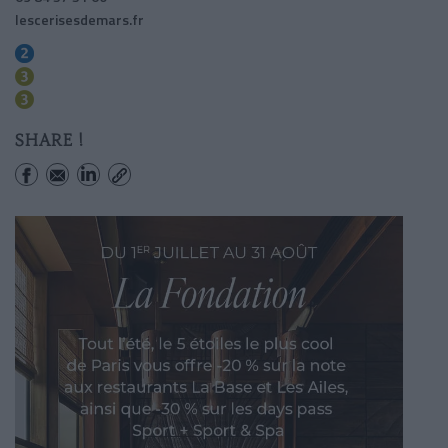
lescerisesdemars.fr
Monceau
Wagram
Malesherbes
SHARE !