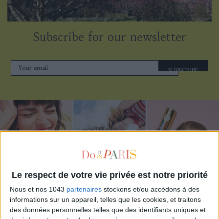
Subscribe for our newsletter
SUBSCRIBE
Le respect de votre vie privée est notre priorité
Nous et nos 1043
partenaires
stockons et/ou accédons à des
informations sur un appareil, telles que les cookies, et traitons
ADOPT PARFUMS IS REVOLUTIONIZING AFFORDABLE MADE-IN-FRANCE
des données personnelles telles que des identifiants uniques et
FRAGRANCES