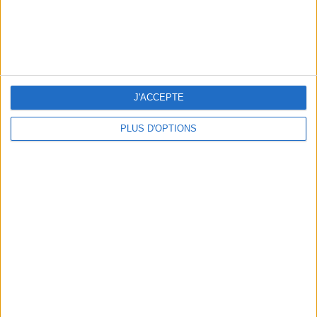
5 SPA GETAWAYS LESS THAN 2 HOURS FROM PARIS
J'ACCEPTE
PLUS D'OPTIONS
OUR FAVORITE SPOTS FOR A GETAWAY TO DEAUVILLE-TROUVILLE