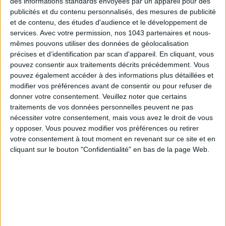
des informations standards envoyées par un appareil pour des
publicités et du contenu personnalisés, des mesures de publicité
et de contenu, des études d'audience et le développement de
services.
Avec votre permission, nos 1043 partenaires et nous-
mêmes pouvons utiliser des données de géolocalisation
précises et d’identification par scan d'appareil. En cliquant, vous
pouvez consentir aux traitements décrits précédemment. Vous
pouvez également accéder à des informations plus détaillées et
modifier vos préférences avant de consentir ou pour refuser de
donner votre consentement.
Veuillez noter que certains
traitements de vos données personnelles peuvent ne pas
nécessiter votre consentement, mais vous avez le droit de vous
The Parisian label
Nomasei
continues to bet everything on
y opposer. Vous pouvez modifier vos préférences ou retirer
amazing materials, handcrafted in Italy and ultra-comfortable
votre consentement à tout moment en revenant sur ce site et en
fit to the test of the city marathon. Already cult, the Aria
cliquant sur le bouton "Confidentialité" en bas de la page Web.
ankle boots slip on like socks with stretch leather and a fleece
sole. Joy.
Nomasei
, 415 €
THE WILDEST