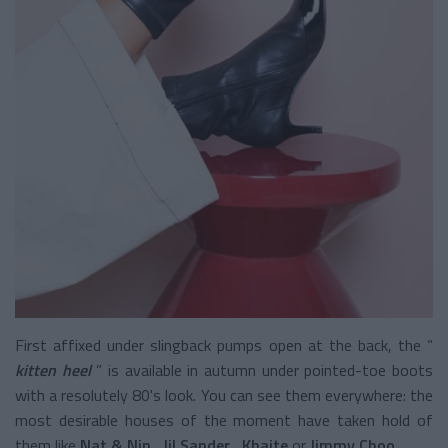
First affixed under slingback pumps open at the back, the “
kitten heel
” is available in autumn under pointed-toe boots
with a resolutely 80's look. You can see them everywhere: the
most desirable houses of the moment have taken hold of
them like
Nat & Nin
,
Jil Sander
,
Khaite
or
Jimmy Choo
.