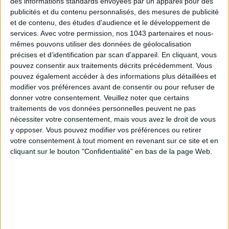
des informations standards envoyées par un appareil pour des
publicités et du contenu personnalisés, des mesures de publicité
et de contenu, des études d'audience et le développement de
services.
Avec votre permission, nos 1043 partenaires et nous-
mêmes pouvons utiliser des données de géolocalisation
précises et d’identification par scan d'appareil. En cliquant, vous
pouvez consentir aux traitements décrits précédemment. Vous
pouvez également accéder à des informations plus détaillées et
modifier vos préférences avant de consentir ou pour refuser de
donner votre consentement.
Veuillez noter que certains
traitements de vos données personnelles peuvent ne pas
nécessiter votre consentement, mais vous avez le droit de vous
y opposer. Vous pouvez modifier vos préférences ou retirer
votre consentement à tout moment en revenant sur ce site et en
Two clothes in one, that's the idea behind this short parka
cliquant sur le bouton "Confidentialité" en bas de la page Web.
designed for
Bellerose
. On the stack side, cream-colored
faux fur comforter. On the front, a black water-repellent
raincoat. And always the drawstrings and the hood that we
ask of a parka! For once, we will really wear it on both sides.
Loud jacket,
Bellerose
, € 219