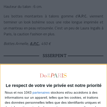
Hauteur du talon : 6 cm.
Les bottes montantes à talons gomme d’
A.P.C.
viennent
terminer un look bohème sous une robe longue imprimée et
un manteau en peau retournée. C’est un peu de Laura Ingalls à
Paris, la caution fashion en plus.
Bottes Armelle,
A.P.C.
, 450 €
SSSERPENT
Le respect de votre vie privée est notre priorité
Nous et nos 1043
partenaires
stockons et/ou accédons à des
informations sur un appareil, telles que les cookies, et traitons
des données personnelles telles que des identifiants uniques et