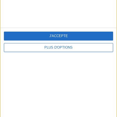
tout.
Babies à brides noires,
Musier
, 165 €
Découvrez aussi
les 10 règles d’or du homewear pour
confiner stylée
et
10 nouvelles marques de sacs repérées
sur Instagram
.
J'ACCEPTE
PLUS D'OPTIONS
écrit par
CLÉMENCE RENOUX
Voir tous ses articles
JE PARTAGE !