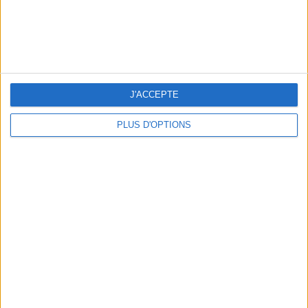
5 SPA GETAWAYS LESS THAN 2 HOURS FROM PARIS
J'ACCEPTE
PLUS D'OPTIONS
OUR FAVORITE SPOTS FOR A GETAWAY TO DEAUVILLE-TROUVILLE