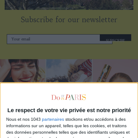
Subscribe for our newsletter
SUBSCRIBE
Le respect de votre vie privée est notre priorité
Nous et nos 1043
partenaires
stockons et/ou accédons à des
informations sur un appareil, telles que les cookies, et traitons
ADOPT PARFUMS IS REVOLUTIONIZING AFFORDABLE MADE-IN-FRANCE
des données personnelles telles que des identifiants uniques et
FRAGRANCES