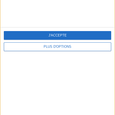
BEACHWEAR ESSENTIALS FOR THE ULTIMATE SUMMER WARDROBE
J'ACCEPTE
PLUS D'OPTIONS
A MUSEUM + A RESTAURANT: THE WINNING COMBO