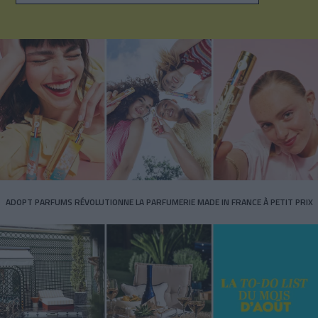
ADOPT PARFUMS RÉVOLUTIONNE LA PARFUMERIE MADE IN FRANCE À PETIT PRIX