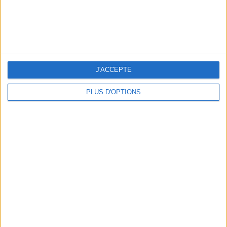
J'ACCEPTE
PLUS D'OPTIONS
LES NOUVEAUX Q.G. STREET FOOD QUI FONT SALIVER PARIS