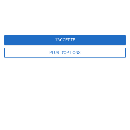
J'ACCEPTE
PLUS D'OPTIONS
10 MAILLOTS DE BAIN CANONS POUR FAIRE SENSATION CET ÉTÉ