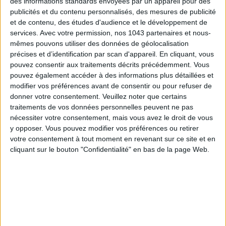
des informations standards envoyées par un appareil pour des
publicités et du contenu personnalisés, des mesures de publicité
et de contenu, des études d'audience et le développement de
services.
Avec votre permission, nos 1043 partenaires et nous-
mêmes pouvons utiliser des données de géolocalisation
NOS ASTUCES POUR BIEN DORMIR CET HIVER
COMMEN
précises et d’identification par scan d'appareil. En cliquant, vous
pouvez consentir aux traitements décrits précédemment. Vous
pouvez également accéder à des informations plus détaillées et
modifier vos préférences avant de consentir ou pour refuser de
LA SEMAINE DE DO IT
donner votre consentement.
Veuillez noter que certains
traitements de vos données personnelles peuvent ne pas
nécessiter votre consentement, mais vous avez le droit de vous
y opposer. Vous pouvez modifier vos préférences ou retirer
votre consentement à tout moment en revenant sur ce site et en
cliquant sur le bouton "Confidentialité" en bas de la page Web.
LES SNEAKERS STARS DE L’ÉTÉ