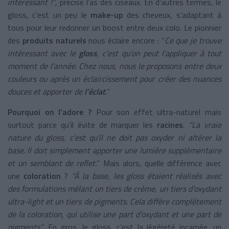
intéressant !”
, précise l’as des ciseaux. En d’autres termes, le
gloss, c’est un peu le
make-up
des cheveux, s’adaptant à
tous pour leur redonner un boost entre deux colo. Le pionnier
des
produits naturels
nous éclaire encore : “
Ce que je trouve
intéressant avec le
gloss
, c’est qu’on peut l’appliquer à tout
moment de l’année. Chez nous, nous le proposons entre deux
couleurs ou après un éclaircissement pour créer des nuances
douces et apporter de
l’éclat
.
”
Pourquoi on l’adore ?
Pour son effet ultra-naturel mais
surtout parce qu’il évite de marquer les
racines
.
“La vraie
nature du gloss, c’est qu’il ne doit pas oxyder ni altérer la
base. Il doit simplement apporter une lumière supplémentaire
et un semblant de reflet.
” Mais alors, quelle différence avec
une
coloration
?
“À la base, les gloss étaient réalisés avec
des formulations mêlant un tiers de crème, un tiers d’oxydant
ultra-light et un tiers de pigments. Cela diffère complètement
de la coloration, qui utilise une part d’oxydant et une part de
pigments”
. En gros, le gloss, c’est la légèreté incarnée, un