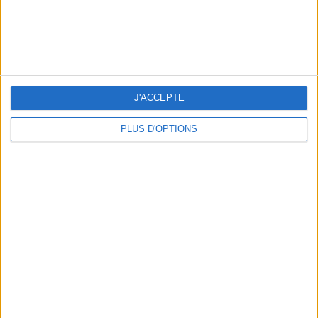
J'ACCEPTE
PLUS D'OPTIONS
10 MAILLOTS DE BAIN CANONS POUR FAIRE SENSATION CET ÉTÉ