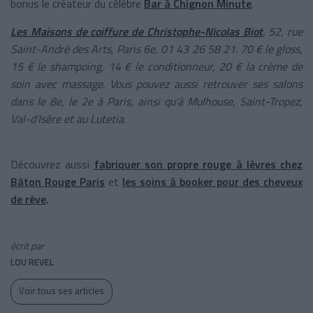
bonus le créateur du célèbre
Bar à Chignon Minute
.
Les Maisons de coiffure de Christophe-Nicolas Biot
, 52, rue
Saint-André des Arts, Paris 6e, 01 43 26 58 21. 70 € le gloss,
15 € le shampoing, 14 € le conditionneur, 20 € la crème de
soin avec massage. Vous pouvez aussi retrouver ses salons
dans le 8e, le 2e à Paris, ainsi qu'à Mulhouse, Saint-Tropez,
Val-d’Isère et au Lutetia.
Découvrez aussi
fabriquer son propre rouge à lèvres chez
Bâton Rouge Paris
et
les soins à booker pour des cheveux
de rêve
.
écrit par
LOU REVEL
Voir tous ses articles