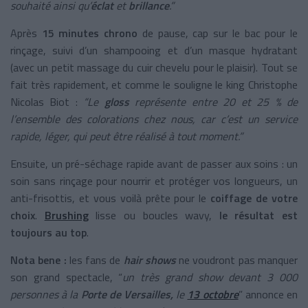
souhaité ainsi qu’
éclat
et
brillance
.”
Après
15 minutes chrono
de pause, cap sur le bac pour le
rinçage, suivi d’un shampooing et d’un masque hydratant
(avec un petit massage du cuir chevelu pour le plaisir). Tout se
fait très rapidement, et comme le souligne le king Christophe
Nicolas Biot :
“Le
gloss
représente entre 20 et 25 % de
l’ensemble des colorations chez nous, car c’est un service
rapide, léger, qui peut être réalisé à tout moment.”
Ensuite, un pré-séchage rapide avant de passer aux soins : un
soin sans rinçage pour nourrir et protéger vos longueurs, un
anti-frisottis, et vous voilà prête pour le
coiffage de votre
choix
.
Brushing
lisse ou boucles wavy,
le résultat est
toujours au top
.
Nota bene :
les fans de
hair shows
ne voudront pas manquer
son grand spectacle, “
un très grand show devant 3 000
personnes à la
Porte de Versailles,
le
13 octobre
” annonce en