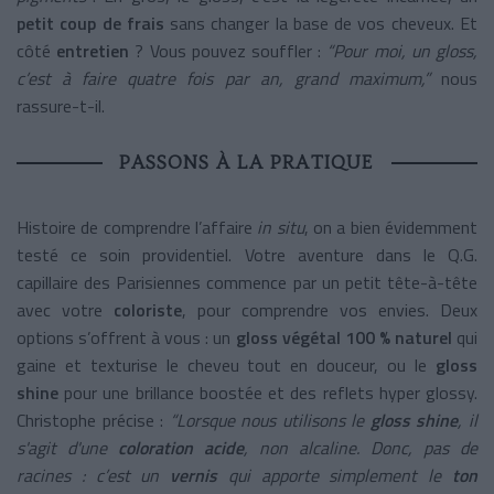
petit coup de frais
sans changer la base de vos cheveux. Et
côté
entretien
? Vous pouvez souffler :
“Pour moi, un gloss,
c’est à faire quatre fois par an, grand maximum,”
nous
rassure-t-il.
PASSONS À LA PRATIQUE
Histoire de comprendre l’affaire
in situ
, on a bien évidemment
testé ce soin providentiel. Votre aventure dans le Q.G.
capillaire des Parisiennes commence par un petit tête-à-tête
avec votre
coloriste
, pour comprendre vos envies. Deux
options s’offrent à vous : un
gloss végétal 100 % naturel
qui
gaine et texturise le cheveu tout en douceur, ou le
gloss
shine
pour une brillance boostée et des reflets hyper glossy.
Christophe précise :
“Lorsque nous utilisons le
gloss shine
, il
s'agit d'une
coloration acide
, non alcaline. Donc, pas de
racines : c’est un
vernis
qui apporte simplement le
ton