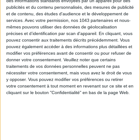
des informations standards envoyées par un appareil pour des
publicités et du contenu personnalisés, des mesures de publicité
Inscrivez-vous à notre newsletter
et de contenu, des études d'audience et le développement de
services.
Avec votre permission, nos 1043 partenaires et nous-
mêmes pouvons utiliser des données de géolocalisation
S'INSCRIRE
précises et d’identification par scan d'appareil. En cliquant, vous
pouvez consentir aux traitements décrits précédemment. Vous
pouvez également accéder à des informations plus détaillées et
modifier vos préférences avant de consentir ou pour refuser de
donner votre consentement.
Veuillez noter que certains
traitements de vos données personnelles peuvent ne pas
nécessiter votre consentement, mais vous avez le droit de vous
y opposer. Vous pouvez modifier vos préférences ou retirer
votre consentement à tout moment en revenant sur ce site et en
cliquant sur le bouton "Confidentialité" en bas de la page Web.
ADOPT PARFUMS RÉVOLUTIONNE LA PARFUMERIE MADE IN FRANCE À PETIT PRIX