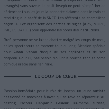
arrangés) sans saveur. Le petit Joseph ne peut s’empêcher de
déclencher tous les jours la sonnette d’alarme dans le train et
rend dingue le staff de la
SNCF
. Les référents se chamaillent
façon 9-3 et organisent des battles de sigles (ARS, MDPH,
IME, USIDATU…) pour apprendre les noms des institutions.
Bref, personne ne se laisse abattre malgré les coups de mou,
et les spectateurs se marrent tout du long. Mention spéciale
pour
Alban Ivanov
flanqué de ses papillotes et de son
chapeau. Pour lui, pas besoin d’ouvrir la bouche tant sa force
comique irradie sans rien faire.
LE COUP DE CŒUR
Passion immédiate pour le rôle de Joseph, un jeune
autiste
passionné de machines à laver qui se rêve en réparateur. Au
casting, l’acteur
Benjamin Lesieur
, lui-même autiste,
découvert lors d’un atelier de théâtre créé par les réalisateurs.