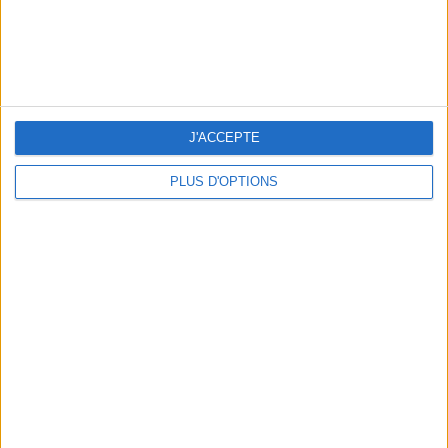
J'ACCEPTE
LES MEILLEURS APÉROS LES PIEDS DANS L’EAU
PLUS D'OPTIONS
LES MEILLEURES TABLES SUDISTES DE PARIS