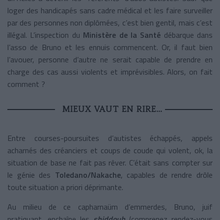
loger des handicapés sans cadre médical et les faire surveiller
par des personnes non diplômées, c’est bien gentil, mais c’est
illégal. L’inspection du
Ministère de la Santé
débarque dans
l’asso de Bruno et les ennuis commencent. Or, il faut bien
l’avouer, personne d’autre ne serait capable de prendre en
charge des cas aussi violents et imprévisibles. Alors, on fait
comment ?
MIEUX VAUT EN RIRE…
Entre courses-poursuites d’autistes échappés, appels
acharnés des créanciers et coups de coude qui volent, ok, la
situation de base ne fait pas rêver. C’était sans compter sur
le génie des
Toledano/Nakache
, capables de rendre drôle
toute situation a priori déprimante.
Au milieu de ce capharnaüm d’emmerdes, Bruno, juif
pratiquant, enchaîne les
shiddouh
(comprenez rendez-vous