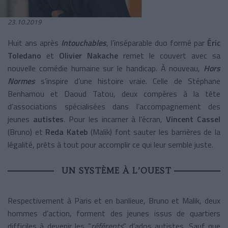
23.10.2019
Huit ans après
Intouchables
, l’inséparable duo formé par
Éric
Toledano
et
Olivier Nakache
remet le couvert avec sa
nouvelle comédie humaine sur le handicap. À nouveau,
Hors
Normes
s’inspire d’une histoire vraie. Celle de Stéphane
Benhamou et Daoud Tatou, deux compères à la tête
d’associations spécialisées dans l’accompagnement des
jeunes
autistes
. Pour les incarner à l’écran,
Vincent Cassel
(Bruno) et
Reda Kateb
(Malik) font sauter les barrières de la
légalité, prêts à tout pour accomplir ce qui leur semble juste.
UN SYSTÈME À L’OUEST
Respectivement à Paris et en banlieue, Bruno et Malik, deux
hommes d’action, forment des jeunes issus de quartiers
difficiles à devenir les “
référents
” d’ados autistes. Sauf que