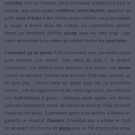
colorées
tout en finesse. Cette technique s’adresse à tout le
monde, que vous vouliez
redéfinir votre bouche
, apporter un
petit
coup d’éclat
à des lèvres un peu ternes, ou juste zapper
le rouge à lèvres tous les matins. La colorimétrie utilisée
donne un semblant d’effet
plump
sans en faire trop : une
super alternative pour celles qui veulent éviter les
injections
.
Comment ça se passe ?
On commence avec un rendez-vous
pour préciser vos envies. Puis place au jour J, la séance
commence ! On préfère vous prévenir : à la sortie, vos
lèvres
seront un peu plus foncées que le rendu final mais, promis, ça
ne dure pas ! Petite mise en garde pour les 24 premières
heures : exit les cigarettes et les soins agressifs, on mise sur
une
hydratation
à gogo ! Quelques jours après, vos lèvres
pèleront doucement avant de révéler le résultat final. Un petit
check-up est prévu 3 semaines après pour ajuster si besoin et
garantir un résultat
flawless
. N’hésitez pas à pimper le tout
en ajoutant une touche de
gloss
pour un fini encore plus wow.