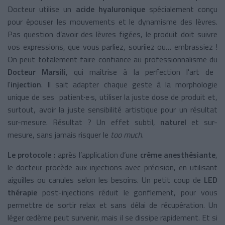
Docteur utilise un
acide hyaluronique
spécialement conçu
pour épouser les mouvements et le dynamisme des lèvres.
Pas question d’avoir des lèvres figées, le produit doit suivre
vos expressions, que vous parliez, souriiez ou… embrassiez !
On peut totalement faire confiance au professionnalisme du
Docteur Marsili
, qui maîtrise à la perfection l'art de
l'
injection
. Il sait adapter chaque geste à la morphologie
unique de ses patient·e·s, utiliser la juste dose de produit et,
surtout, avoir la juste sensibilité artistique pour un résultat
sur-mesure. Résultat ? Un effet subtil,
naturel
et sur-
mesure, sans jamais risquer le
too much
.
Le protocole :
après l’application d’une
crème anesthésiante
,
le docteur procède aux injections avec précision, en utilisant
aiguilles ou canules selon les besoins. Un petit coup de
LED
thérapie
post-injections réduit le gonflement, pour vous
permettre de sortir relax et sans délai de récupération. Un
léger œdème peut survenir, mais il se dissipe rapidement. Et si