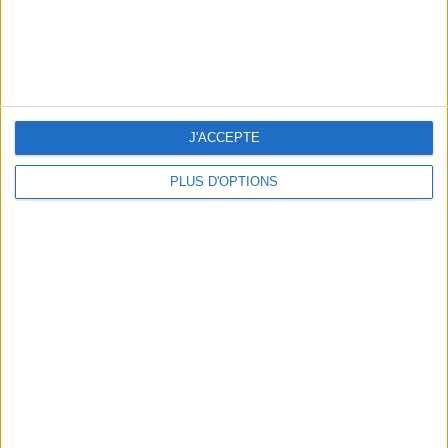
J'ACCEPTE
PLUS D'OPTIONS
3 EXPÉRIENCES OUTDOOR À DEUX PAS DE PARIS