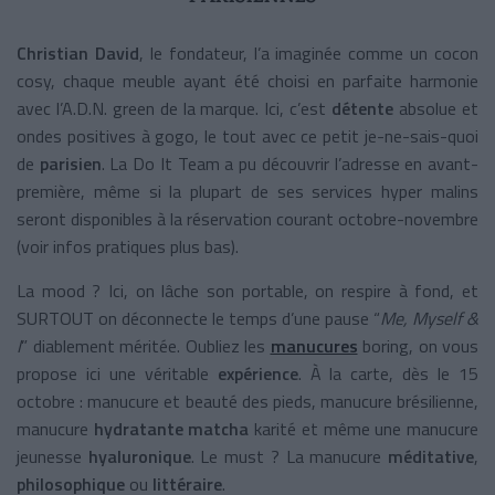
Christian David
, le fondateur, l’a imaginée comme un cocon
cosy, chaque meuble ayant été choisi en parfaite harmonie
avec l’A.D.N. green de la marque. Ici, c’est
détente
absolue et
ondes positives à gogo, le tout avec ce petit je-ne-sais-quoi
de
parisien
.
La Do It Team a pu découvrir l’adresse en avant-
première, même si la plupart de ses services hyper malins
seront disponibles à la réservation courant octobre-novembre
(voir infos pratiques plus bas).
La mood ? Ici, on lâche son portable, on respire à fond, et
SURTOUT on déconnecte le temps d’une pause “
Me, Myself &
I
” diablement méritée. Oubliez les
manucures
boring, on vous
propose ici une véritable
expérience
. À la carte, dès le 15
octobre :
manucure et beauté des pieds, manucure brésilienne,
manucure
hydratante matcha
karité et même une manucure
jeunesse
hyaluronique
.
Le must ? La manucure
méditative
,
philosophique
ou
littéraire
.