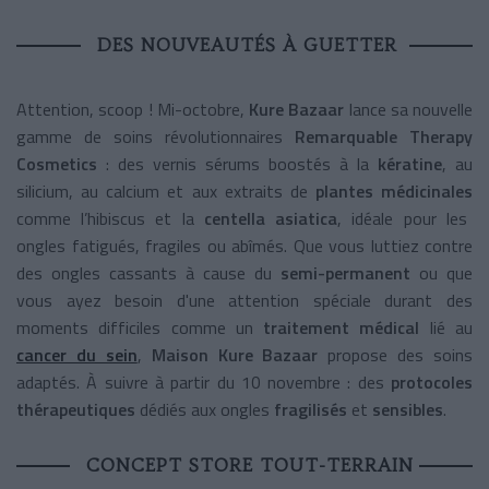
DES NOUVEAUTÉS À GUETTER
Attention, scoop ! Mi-octobre,
Kure Bazaar
lance sa nouvelle
gamme de soins révolutionnaires
Remarquable Therapy
Cosmetics
: des vernis sérums boostés à la
kératine
, au
silicium, au calcium et aux extraits de
plantes médicinales
comme l’hibiscus et la
centella asiatica
, idéale pour les
ongles fatigués, fragiles ou abîmés. Que vous luttiez contre
des ongles cassants à cause du
semi-permanent
ou que
vous ayez besoin d'une attention spéciale durant des
moments difficiles comme un
traitement médical
lié au
cancer du sein
,
Maison Kure Bazaar
propose des soins
adaptés. À suivre à partir du 10 novembre : des
protocoles
thérapeutiques
dédiés aux ongles
fragilisés
et
sensibles
.
CONCEPT STORE TOUT-TERRAIN