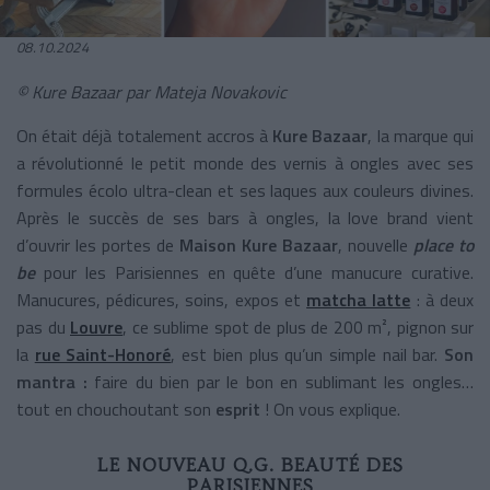
08.10.2024
© Kure Bazaar par Mateja Novakovic
On était déjà totalement accros à
Kure Bazaar
, la marque qui
a révolutionné le petit monde des vernis à ongles avec ses
formules écolo ultra-clean et ses laques aux couleurs divines.
Après le succès de ses bars à ongles, la love brand vient
d’ouvrir les portes de
Maison Kure Bazaar
, nouvelle
place to
be
pour les Parisiennes en quête d’une manucure curative.
Manucures, pédicures, soins, expos et
matcha latte
: à deux
pas du
Louvre
, ce sublime spot de plus de 200 m², pignon sur
la
rue Saint-Honoré
, est bien plus qu’un simple nail bar.
Son
mantra :
faire du bien par le bon en sublimant les ongles…
tout en chouchoutant son
esprit
! On vous explique.
LE NOUVEAU Q.G. BEAUTÉ DES
PARISIENNES