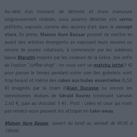
Au-delà d’un moment de détente et d’une manucure
soigneusement réalisée, vous pourrez dénicher vos
vernis
préférés, exposés comme des œuvres d’art dans le
concept
store
. En prime,
Maison Kure Bazaar
promet de mettre en
avant des artistes émergents en exposant leurs œuvres ou
encore de jeunes créateurs, à commencer par les sublimes
bijoux
Marathi
inspirés par les couleurs de la Grèce. Joie enfin
de l’option “
coffee shop
” : on vous sert un
matcha latte
(7 €)
pour passer le temps pendant votre soin (les gobelets sont
trop beaux) et même des
cakes aux huiles essentielles
(5,50
€) imaginés par la team d’
Alain Ducasse
ou encore les
viennoiseries dodues de
Gérald Auvrez
(croissant sarrasin
2,40 €, pain au chocolat 3 €) . Psst : celles et ceux qui n’ont
pas rendez-vous peuvent les attraper en
take-away
.
Maison Kure Bazaar
, ouvert du lundi au samedi de 9h30 à
19h00.