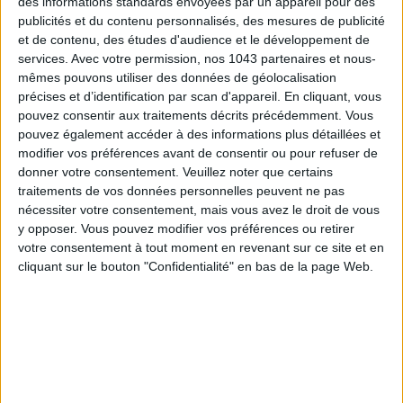
des informations standards envoyées par un appareil pour des
publicités et du contenu personnalisés, des mesures de publicité
TOUT CE QUE VOUS DEVEZ FAIRE À PARIS EN AOÛT
et de contenu, des études d'audience et le développement de
services.
Avec votre permission, nos 1043 partenaires et nous-
mêmes pouvons utiliser des données de géolocalisation
précises et d’identification par scan d'appareil. En cliquant, vous
pouvez consentir aux traitements décrits précédemment. Vous
pouvez également accéder à des informations plus détaillées et
modifier vos préférences avant de consentir ou pour refuser de
donner votre consentement.
Veuillez noter que certains
traitements de vos données personnelles peuvent ne pas
nécessiter votre consentement, mais vous avez le droit de vous
y opposer. Vous pouvez modifier vos préférences ou retirer
votre consentement à tout moment en revenant sur ce site et en
LES SPF 50 QUI DONNENT ENVIE DE SE TARTINER
cliquant sur le bouton "Confidentialité" en bas de la page Web.