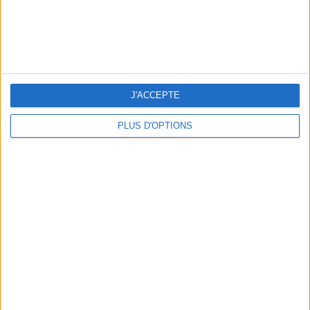
5 ESCAPADES AVEC SPA À MOINS DE 2H DE PARIS
J'ACCEPTE
PLUS D'OPTIONS
NOS ADRESSES CHOUCHOUTES POUR UNE VIRÉE À DEAUVILLE-TROUVILLE